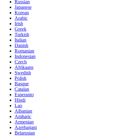
Russian
Japanese
Korean
Arabic
Irish
Greek
Turkish
Italian
Danish
Romanian
Indonesian
Czech
Afrikaans
Swedish
Polish
Basque
Catalan
Esperanto
Hindi
Lao
Albanian
Amharic
Armenian
Azerbaijani
Belarusian