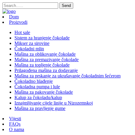
Dom
Proizvodi
Hot sale
Sistem za hranjenje čokolade
Mikser za sirovine
Čokoladni mlin
Mašina za oblikovanje čokolade
Mašina za premazivanje čokolade
Mašina za topljenje čokolade
Prilagođena mašina za dodavanje
Mašina za prskanje za ukrašavanje čokoladnim šećerom
Čokoladno hlađenje
Čokoladna pumpa i lule
Mašina za pakovanje čokolade
Kalup za čokoladu/kalup
Iznajmljivanje cijele linije u Nizozemskoj
Mašina za pravljenje gume
Vijesti
FAQs
O nama