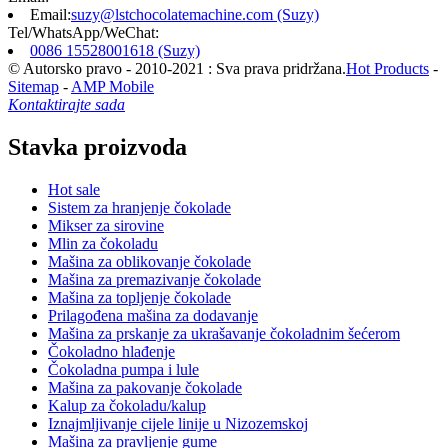
Email:
suzy@lstchocolatemachine.com (Suzy)
Tel/WhatsApp/WeChat:
0086 15528001618 (Suzy)
© Autorsko pravo - 2010-2021 : Sva prava pridržana.
Hot Products
-
Sitemap
-
AMP Mobile
Kontaktirajte sada
Stavka proizvoda
Hot sale
Sistem za hranjenje čokolade
Mikser za sirovine
Mlin za čokoladu
Mašina za oblikovanje čokolade
Mašina za premazivanje čokolade
Mašina za topljenje čokolade
Prilagođena mašina za dodavanje
Mašina za prskanje za ukrašavanje čokoladnim šećerom
Čokoladno hlađenje
Čokoladna pumpa i lule
Mašina za pakovanje čokolade
Kalup za čokoladu/kalup
Iznajmljivanje cijele linije u Nizozemskoj
Mašina za pravljenje gume