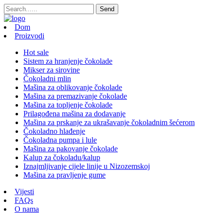
Dom
Proizvodi
Hot sale
Sistem za hranjenje čokolade
Mikser za sirovine
Čokoladni mlin
Mašina za oblikovanje čokolade
Mašina za premazivanje čokolade
Mašina za topljenje čokolade
Prilagođena mašina za dodavanje
Mašina za prskanje za ukrašavanje čokoladnim šećerom
Čokoladno hlađenje
Čokoladna pumpa i lule
Mašina za pakovanje čokolade
Kalup za čokoladu/kalup
Iznajmljivanje cijele linije u Nizozemskoj
Mašina za pravljenje gume
Vijesti
FAQs
O nama