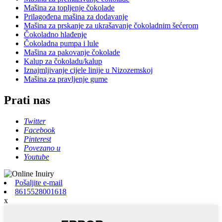
Mašina za topljenje čokolade
Prilagođena mašina za dodavanje
Mašina za prskanje za ukrašavanje čokoladnim šećerom
Čokoladno hlađenje
Čokoladna pumpa i lule
Mašina za pakovanje čokolade
Kalup za čokoladu/kalup
Iznajmljivanje cijele linije u Nizozemskoj
Mašina za pravljenje gume
Prati nas
Twitter
Facebook
Pinterest
Povezano u
Youtube
Pošaljite e-mail
8615528001618
x