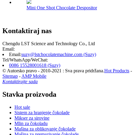
Mini One Shot Chocolate Despositor
Kontaktiraj nas
Chengdu LST Science and Technology Co., Ltd
Email:
Email:
suzy@lstchocolatemachine.com (Suzy)
Tel/WhatsApp/WeChat:
0086 15528001618 (Suzy)
© Autorsko pravo - 2010-2021 : Sva prava pridržana.
Hot Products
-
Sitemap
-
AMP Mobile
Kontaktirajte sada
Stavka proizvoda
Hot sale
Sistem za hranjenje čokolade
Mikser za sirovine
Mlin za čokoladu
Mašina za oblikovanje čokolade
Mašina za premazivanje čokolade