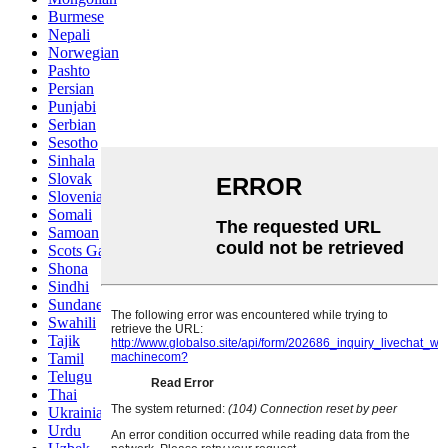
Burmese
Nepali
Norwegian
Pashto
Persian
Punjabi
Serbian
Sesotho
Sinhala
Slovak
Slovenian
Somali
Samoan
Scots Gaelic
Shona
Sindhi
Sundanese
Swahili
Tajik
Tamil
Telugu
Thai
Ukrainian
Urdu